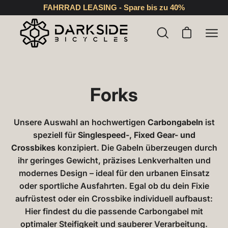
Inhalt
FAHRRAD LEASING - Spare bis zu 40%
überspringen
Suchleiste
Warenkorb 
Nav
öffnen
öffn
Forks
Unsere Auswahl an hochwertigen
Carbongabeln
ist
speziell für
Singlespeed-, Fixed Gear- und
Crossbikes
konzipiert. Die Gabeln überzeugen durch
ihr geringes Gewicht, präzises Lenkverhalten und
modernes Design – ideal für den urbanen Einsatz
oder sportliche Ausfahrten. Egal ob du dein Fixie
aufrüstest oder ein Crossbike individuell aufbaust:
Hier findest du die passende Carbongabel mit
optimaler Steifigkeit und sauberer Verarbeitung.