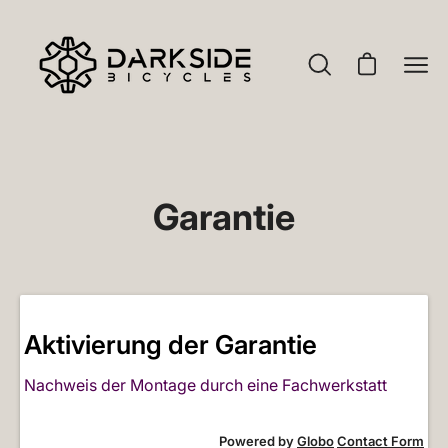
Inhalt
FAHRRAD LEASING - Spare bis zu 40%
überspringen
Suchleiste
Warenkorb 
Nav
öffnen
öffn
Garantie
Aktivierung der Garantie
Nachweis der Montage durch eine Fachwerkstatt
Powered by
Globo
Contact Form