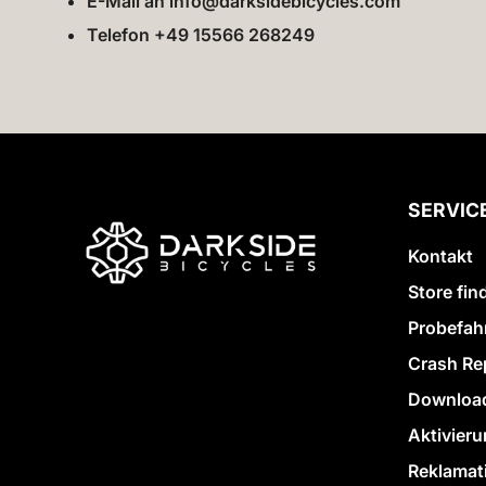
E-Mail an info@darksidebicycles.com
Telefon +49 15566 268249
SERVIC
Kontakt
Store fin
Probefah
Crash Re
Download
Aktivieru
Reklamat