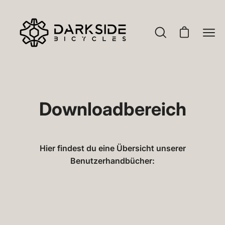
Inhalt
FAHRRAD LEASING - Spare bis zu 40%
überspringen
Suchleiste
Warenkorb 
Nav
öffnen
öffn
Downloadbereich
Hier findest du eine Übersicht unserer
Benutzerhandbücher: